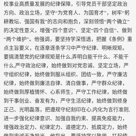
校事业高质量发展的纪律保障，引导党员干部坚定政治
方向、政治立场，坚守“为党育人、为国育才”，树牢“躬
耕教坛、强国有我”的志向和抱负，深刻领悟“两个确立”
的决定性意义，增强“四个意识”、坚定“四个自信”、做到
“两个维护”。他强调，要坚持学深悟透，把握《条例》重
点主旨要义，在逐章逐条学习中严守纪律、明晰规矩。
要搞清楚党的纪律规矩是什么,弄明白能干什么、不能干
什么,严守政治纪律，始终做到对党忠诚、坚定立场，严
守组织纪律，始终做到服从组织、团结一致，严守廉洁
纪律，始终做到廉洁自律、清白做事，严守群众纪律，
始终做到厚植情怀、心系师生，严守工作纪律，始终做
到干事创业、奋发有为，严守生活纪律，始终做到修身
正己、光明磊落，把遵规守纪刻印在心,内化为言行准则,
进一步强化纪律意识、加强自我约束、提高免疫能力，
增强政治定力、纪律定力、道德定力、抵腐定力，始终