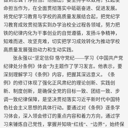
做到忠诚干净担当。他指出，要坚持学以致用，扛起使
命担当作为，在全面贯彻落实中砥砺奋进、促进发展。
将党纪学习教育与学校的高质量发展结合起，把党纪学
习教育成效贯彻落实到办学治校全过程各领域，努力把
铁的纪律内化为干事创业的自觉遵循，发扬斗争精神，
知难而进、攻坚克难，切实把学习成效转化为推动学校
高质量发展强劲动力和生动实践。
张永强以“坚定信仰 恪守党纪——学习《中国共产党
纪律处分条例》体会”为主题作了学习发言。他表示，要
深刻理解学习《条例》内容，把握其深远意义。《条
例》的修订体现了强化正风肃纪的理论创新、实践创
新、制度创新，是确保全党的目标一致、团结一致、步
调一致纪律保障，是坚决贯彻落实习近平新时代中国特
色社会主义思想的具体行动。要通过对《条例》逐条学
习体会，深入领会修订的重点内容和着力方向，通过学
习来锤炼自己党性，掌握并知晓“红线”、“边界”，始终保