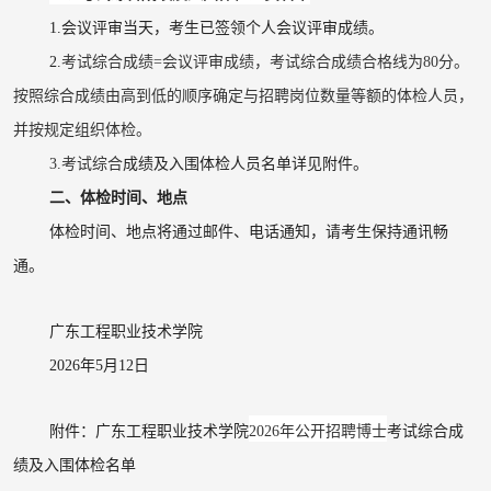
1.
会议评审
当天，考生已签领个人
会议评审
成绩。
2.
考试综合成绩
=会议评审成绩，考试综合成绩合格线为80分。
按照综合成绩由高到低的顺序确定与招聘岗位数量等额的体检人员，
并按规定组织体检。
3.考试综合
成绩及入围体检人员名单详见附件。
二、体检时间、地点
体检时间、地点
将通过邮件、电话通知，请考生保持通讯畅
通。
广东工程职业技术学院
202
6
年
5
月
12
日
附件：广东工程职业技术学院
202
6
年公开招聘
博士
考试综合
成
绩及入围体检名单