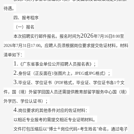
待遇。
四、报考程序
（一）报名
2026
本次招聘实行邮件报名。报名时间为
年
7
月
16
日
8:00
至
2026
年
7
月
31
日
17:00
。应聘人员须根据岗位要求提交佐证材料，材料
清单如下：
1.
《广东省事业单位公开招聘人员报名表》；
2.
身份证（正反面在
1
张图片上，
JPEG
或
JPG
格式）；
3.
毕业证、学位证书（
PDF
格式，毕业证、学位证书各
1
个文
件，国（境）外留学回国人员还需提供教育部留学服务中心国（境）
外学历、学位认证书）；
4.
岗位要求的其他条件对应的佐证材料：
以相近专业报考的需提交相近专业证明材料。
+
文件打包压缩后以
“
博士
岗位代码
+
考生姓名
”
命名，通过电子