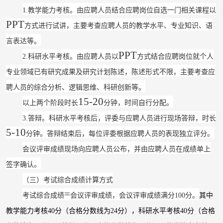
1
.
教学能力考核。由应聘人员结合应聘岗位自选一门相关课程以
PPT
方式进行试讲，主要考查应聘人员的教学水平、专业知识、语
言表达等。
PPT
2
.
科研水平考核。由应聘人员以
方式结合应聘岗位就个人
专业领域已有研究成果及研究计划陈述，陈述形式不限，主要考查应
聘人员的综合分析、逻辑思维、科研创新等。
15-20
以上两个阶段时长
分钟，时间自行分配。
3
.
答辩。科研水平考核后，评委与应聘人员进行现场答辩，时长
5-10
分钟。答辩结束后，每位评委根据应聘人员的表现独立评分。
会议评审成绩现场向应聘人员公布，并由应聘人员在成绩单上
签字确认。
（三）考试综合成绩计算方式
=
考试综合成绩
会议评审成绩，会议评审成绩满分
100
分
。
其中
教学能力考核
40分
（
合格分数线为
24分
）
，科研水平考核
40分
（
合格