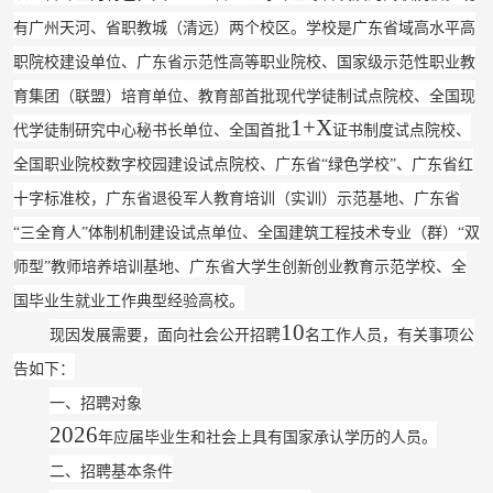
有广州天河、省职教城（清远）两个校区。学校是广东省域高水平高
职院校建设单位、广东省示范性高等职业院校、国家级示范性职业教
育集团（联盟）培育单位、
教育部首批现代学徒制试点院校、全国现
1+X
代学徒制研究中心秘书长单位、全国首批
证书制度试点院校、
全国职业院
校数字校园建设试点院校、广东省
“
绿色学校
”
、广东省红
十字标准校，广东省退役军人教育培训（实训）示范基地、
广东省
“
三全育人
”
体制机制建设试点单位、全国建筑工程技术专业（群）
“
双
师型
”
教师培养培训基地、广东省大学生创新创业教育示范学校、全
国毕业生就业工作典型经验高校。
10
现因发展需要，面向社会公开招聘
名工作人员，有关事项公
告如下：
一、招聘对象
2026
年应届毕业生和社会上具有国家承认学历的人员。
二、招聘基本条件