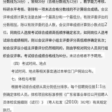
分数线为
24分
）
，答辩
20分
（
合格分数线为
12分
），
教学能力考核
、
科研水平考核
、
答辩
有一项
未达合格分数线的不计算综合成绩。
会议
评审成绩
计算方法是去掉一个最高分和一个最低分，有效评委评出的
2
分数相加，除以有效评委的总人数，会议评审成绩计算到小数点后
位。
同岗位人选按考试综合成绩高低顺序确定名次
，
如同岗位人选考
试综合成绩相同，则以会议评审小组主评委评分高低顺序确定名次；
如会议评议小组主评委评分仍然相同的，则由学校对同分人员另行组
织会议评审。
考试综合成绩合格线为
80分
，
未达合格者不予聘用。
（四）考试时间、地点
考试时间、地点等相关事宜通过本单位门户网站公布。
七、体检与考察
1:1
根据考试综合成绩从高分到低分排序，每个招聘岗位按
比
例确定体检人员。体检项目和标准参照《广东省事业单位公开招聘人
2010
员体检实施细则
（
试行
）
》
（
粤人社发〔
〕
382
号
）
有关规定
执行。