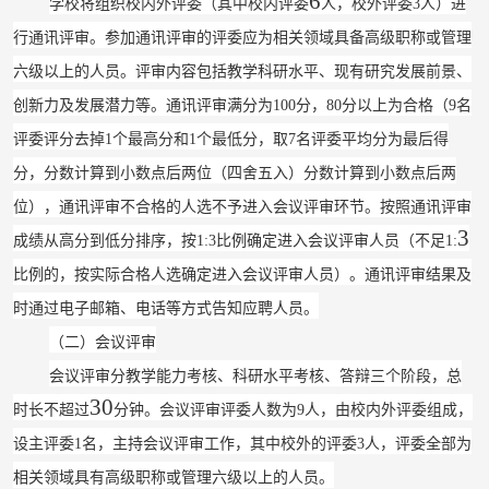
6
学校将组织校内外评委（其中校内评委
人，校外评委
3
人）进
行通讯评审。参加通讯评审的评委应为相关领域具备高级职称或管理
六级以上的人员。评审内容包括教学科研水平、现有研究发展前景、
创新力及发展潜力等。通讯评审满分为
100
分，
80
分以上为合格（
9
名
评委评分去掉
1
个最高分和
1
个最低分，取
7
名评委平均分为最后得
分，分数计算到小数点后两位（四舍五入）分数计算到小数点后两
位），通讯评审不合格的人选不予进入会议评审环节。按照通讯评审
3
成绩从高分到低分排序，按
1:3
比例确定进入会议评审人员（不足
1
:
比例的，按实际合格人选确定进入会议评审人员）。通讯评审结果及
时通过电子邮箱、电话等方式告知应聘人员。
（二）会议评审
会议评审分教学能力考核、科研水平考核、答辩三个阶段，总
30
时长不超过
分钟。会议评审评委人数为
9
人，由校内外评委组成，
设主评委
1
名，主持会议评审工作，其中校外的评委
3
人，评委全部为
相关领域具有高级职称或管理六级以上的人员。