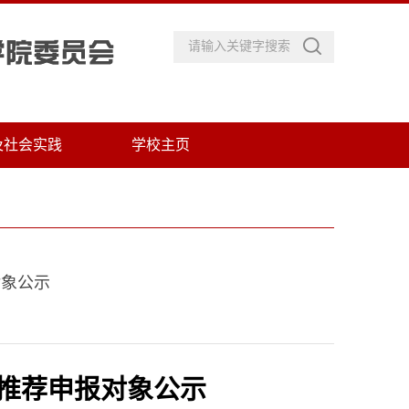
及社会实践
学校主页
对象公示
推荐申报对象公示