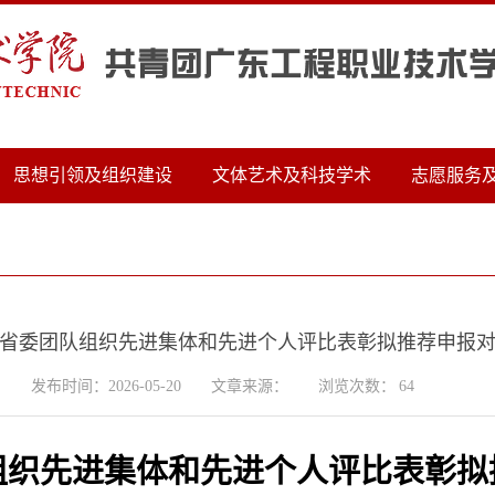
思想引领及组织建设
文体艺术及科技学术
志愿服务
省委团队组织先进集体和先进个人评比表彰拟推荐申报
发布时间：2026-05-20
文章来源：
浏览次数：
64
组织先进集体和先进个人评比表彰拟