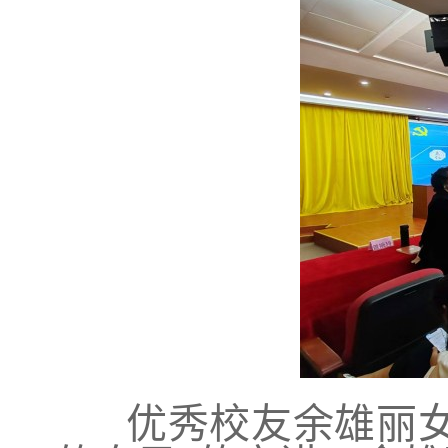
优秀校友余雄丽女