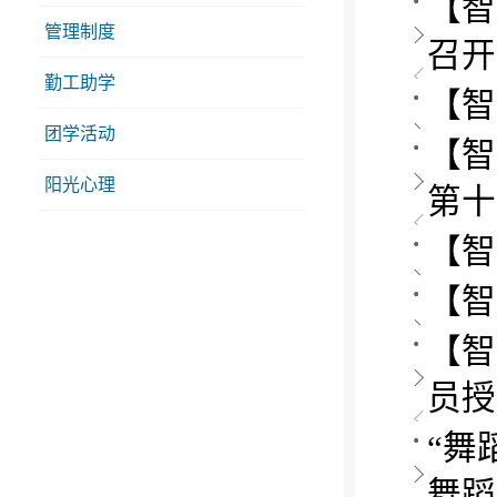
【智
管理制度
召开
勤工助学
【智
团学活动
【智
阳光心理
第十
【智
【智
【智
员授
“舞
舞蹈