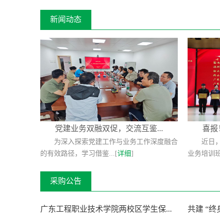
新闻动态
广东工程职业技术学院2026-2028学年度教材
党建业务双融双促，交流互鉴...
喜报
供货商采购项目中标公告
为深入探索党建工作与业务工作深度融合
近日，
的有效路径，学习借鉴...[
详细
]
业务培训班
发布时间：2026-07-20
采购公告
广东工程职业技术学院信息化基础设施改造结
果公告
广东工程职业技术学院两校区学生保...
共建 “终
发布时间：2026-08-07